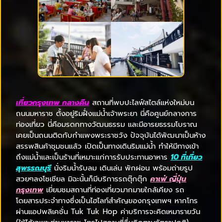
เที่ยวกรุงเทพ กลางคืน
สถานที่พบปะไลฟ์สไตล์แห่งใหม่บน
ถนนมหาราช ตั้งอยู่ริมฝั่งแม่น้ำเจ้าพระยา นี่คือศูนย์กลางการ
ท่องเที่ยว นี่คือมรดกทางวัฒนธรรม และมีอารยธรรมโบราณ
เคยเป็นถนนติดกับกำแพงพระราชวัง ปัจจุบันได้พัฒนาเป็นห้าง
สรรพสินค้าชุมชนแล้ว เปิดเป็นทางเดินริมแม่น้ำ ทำให้มีทางเข้า
ถึงแม่น้ำและเป็นร้านที่เหมาะแก่การรับประทานอาหาร
10 ที่เที่ยว
สุพรรณบุรี
นั่งริมน้ำรับลม เดินเล่น พักผ่อน พร้อมถ่ายรูป
สวยๆลงโซเชียล มิฉะนั้นก็มีบริการรถตุ๊กตุ๊ก
คาเฟ่ ญี่ปุ่น
กรุงเทพ
เยี่ยมชมสถานที่ท่องเที่ยวมากมายใกล้เคียง รถ
โดยสารประจำทางซึ่งเป็นไฮไลท์สำคัญของกรุงเทพฯ หากโทร
ผ่านแอปพลิเคชั่น Tuk Tuk Hop ค่าบริการจะคิดเหมารายวัน