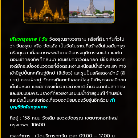
เที่ยวกรุงเทพ 1 วัน
วัดอรุณราชวราราม หรือที่เรียกกันทั่วไป
ว่า วันอรุณ หรือ วัดแจ้ง เป็นวัดโบราณที่สร้างขึ้นในสมัยกรุง
ศรีอยุธยา เนื่องจากพระเจ้าตากสินทรงยุติการรบแล้ว และใน
ตอนเช้ากองทัพก็กลับมา เดิมเรียกว่าวัดมะกอก มีชื่อเสียงจาก
เจดีย์กระเบื้องอันวิจิตรที่ตั้งตระหง่านเหนือแม่น้ำเจ้าพระยา ทาง
เข้ามีรูปปั้นทศกัณฐ์ยักษ์ (สีเขียว) และรูปปั้นสหัสเดชายักษ์ (สี
ขาว) คอยเฝ้าอยู่ วัดทางทิศตะวันออกปัจจุบันมีพุทธศาสนิกชน
เต็มไปหมด และนักท่องเที่ยวชาวต่างชาติจำนวนมากไปสักการะ
และเยี่ยมชมพระปรางค์ที่สวยงามริมแม่น้ำถ่ายรูปเก๋ไก๋ทันสมัย
และยังเป็นแหล่งท่องเที่ยวยอดนิยมของวัยรุ่นอีกด้วย
ทํา
บุญ9วัดในกรุงเทพ
ที่อยู่ : 158 ถนน วังเดิม แขวงวัดอรุณ เขตบางกอกใหญ่
กรุงเทพฯ, 10600
เวลาทำการ : เปิดบริการทุกวัน เวลา 09.00 – 17.00 น.