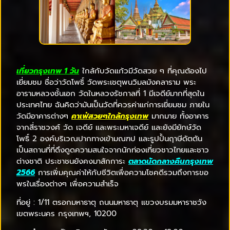
เที่ยวกรุงเทพ 1 วัน
ใกล้กับวัดแก้วมีวัดสวย ๆ ที่คุณต้องไป
เยี่ยมชม ชื่อว่าวัดโพธิ์ วัดพระเชตุพนวิมลมังคลาราม พระ
อารามหลวงชั้นเอก วัดในหลวงรัชกาลที่ 1 มีเจดีย์มากที่สุดใน
ประเทศไทย ฉันคิดว่ามันเป็นวัดที่ควรค่าแก่การเยี่ยมชม ภายใน
วัดมีอาคารต่างๆ
คาเฟ่สวยๆใกล้กรุงเทพ
มากมาย ทั้งอาคาร
จากสี่ราชวงศ์ วัด เจดีย์ และพระมหาเจดีย์ และยังมียักษ์วัด
โพธิ์ 2 องค์บริเวณปากทางเข้ามณฑป และรูปปั้นฤาษีดัตตัน
เป็นสถานที่ที่ดึงดูดความสนใจจากนักท่องเที่ยวชาวไทยและชาว
ต่างชาติ ประชาชนยังคงมาสักการะ
ตลาดนัดกลางคืนกรุงเทพ
2566
การเพิ่มคุณค่าให้กับชีวิตเพื่อความโชคดีรวมถึงการขอ
พรในเรื่องต่างๆ เพื่อความสำเร็จ
ที่อยู่ : 1/11 ตรอกมหาธาตุ ถนนมหาธาตุ แขวงบรมมหาราชวัง
เขตพระนคร กรุงเทพฯ, 10200