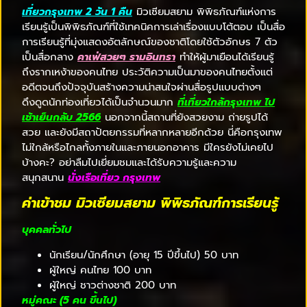
เที่ยวกรุงเทพ 2 วัน 1 คืน
มิวเซียมสยาม พิพิธภัณฑ์แห่งการ
เรียนรู้เป็นพิพิธภัณฑ์ที่ใช้เทคนิคการเล่าเรื่องแบบโต้ตอบ เป็นสื่อ
การเรียนรู้ที่มุ่งแสดงอัตลักษณ์ของชาติโดยใช้ตัวอักษร 7 ตัว
เป็นสื่อกลาง
คาเฟ่สวยๆ รามอินทรา
ทำให้ผู้มาเยือนได้เรียนรู้
ถึงรากเหง้าของคนไทย ประวัติความเป็นมาของคนไทยตั้งแต่
อดีตจนถึงปัจจุบันสร้างความน่าสนใจผ่านสื่อรูปแบบต่างๆ
ดึงดูดนักท่องเที่ยวได้เป็นจำนวนมาก
ที่เที่ยวใกล้กรุงเทพ ไป
เช้าเย็นกลับ 2566
นอกจากนี้สถานที่ยังสวยงาม ถ่ายรูปได้
สวย และยังมีสถาปัตยกรรมที่หลากหลายอีกด้วย นี่คือกรุงเทพ
ไม่ใกล้หรือไกลทั้งภายในและภายนอกอาคาร มีใครยังไม่เคยไป
บ้างคะ? อย่าลืมไปเยี่ยมชมและได้รับความรู้และความ
สนุกสนาน
นั่งเรือเที่ยว กรุงเทพ
ค่าเข้าชม มิวเซียมสยาม พิพิธภัณฑ์การเรียนรู้
บุคคลทั่วไป
นักเรียน/นักศึกษา (อายุ 15 ปีขึ้นไป) 50 บาท
ผู้ใหญ่ คนไทย 100 บาท
ผู้ใหญ่ ชาวต่างชาติ 200 บาท
หมู่คณะ (5 คน ขึ้นไป)