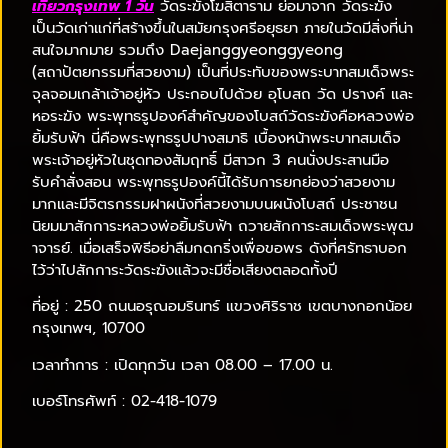
เที่ยวกรุงเทพ 1 วัน
วัดระฆังโฆสิตาราม ย่อมาจาก วัดระฆัง
เป็นวัดเก่าแก่ที่สร้างขึ้นในสมัยกรุงศรีอยุธยา ภายในวัดมีสิ่งที่น่า
สนใจมากมาย รวมถึง Daejanggyeonggyeong
(สถาปัตยกรรมที่สวยงาม) เป็นที่ประทับของพระบาทสมเด็จพระ
จุลจอมเกล้าเจ้าอยู่หัว ประกอบไปด้วย อุโบสถ วัด ปรางค์ และ
หอระฆัง พระพุทธรูปองค์สำคัญของโบสถ์วัดระฆังคือหลวงพ่อ
ยิ้มรับฟ้า นี่คือพระพุทธรูปปางสมาธิ เบื้องหน้าพระบาทสมเด็จ
พระเจ้าอยู่หัวในชุดทองสัมฤทธิ์ มีสาวก 3 คนนั่งประสานมือ
รับคำสั่งสอน พระพุทธรูปองค์นี้ได้รับการยกย่องว่าสวยงาม
มากและมีจิตรกรรมฝาผนังที่สวยงามบนผนังโบสถ์ ประชาชน
นิยมมาสักการะหลวงพ่อยิ้มรับฟ้า ถวายสักการะสมเด็จพระพุฒ
าจารย์. เมื่อเสร็จพิธีอย่าลืมกดกริ่งเพื่อขอพร ดังที่ศรัทธาบอก
ไว้ว่าไปสักการะวัดระฆังแล้วจะมีชื่อเสียงตลอดทั้งปี
ที่อยู่ : 250 ถนนอรุณอมรินทร์ แขวงศิริราช เขตบางกอกน้อย
กรุงเทพฯ, 10700
เวลาทำการ : เปิดทุกวัน เวลา 08.00 – 17.00 น.
เบอร์โทรศัพท์ : 02-418-1079