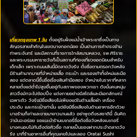
เที่ยวกรุงเทพ 1 วัน
ตั้งอยู่ริมฝั่งแม่น้ำเจ้าพระยาซึ่งเป็นทาง
สัญจรสายสำคัญในเขตบางกอกน้อย เป็นย่านการค้าตรงข้าม
ท่าพระจันทร์ และมีสถานที่ราชการใกล้สนามหลวง, รพ.ศิริราช.
และพระบรมมหาราชวังก็เป็นสถานที่ท่องเที่ยวยอดนิยมสำหรับ
เด็กเล็ก เพราะถนนเส้นนี้มีตลาดวังรัง ตั้งชื่อตามตรอกวังหลัง
มีร้านค้ามากมายที่จำหน่ายเสื้อ กระเป๋า และรองเท้าทั้งใหม่และมือ
สอง แต่ตลาดนี้ขึ้นชื่อเรื่องสินค้ามือสอง จำหน่ายในราคาที่หลาก
หลายตั้งแต่ต่ำไปสูงขึ้นอยู่กับสภาพของพวกเขา ดังนั้นคนหนุ่ม
สาวจึงมักจะไปช้อปปิ้ง แต่งกายอย่างมีสไตล์และมีเอกลักษณ์
เฉพาะตัว วังรังมีชื่อเสียงไม่เพียงแต่ในด้านเสื้อผ้า เครื่อง
ประดับ และกระเป๋าเท่านั้น แต่ยังมีชื่อเสียงในด้านอาหารอีกด้วย
บางร้านก็เก่าและขายมายาวนานแล้ว อย่าพูดถึงรสชาตินี้ ฉันคิด
ว่ามันจะอร่อย ขอแนะนำร้านเบเกอรี่ชื่อดังชื่อวังหลังเบเกอรี่
บางคนอบไม่ทันจึงต่อคิวซื้อ กลายเป็นของฝากประจำตลาดวัง
รัง มาที่ร้านอาหารอื่นที่คุณเคยไปและลอง Oratai Sushi